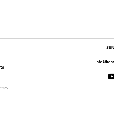
SE
info@ire
ts
.com