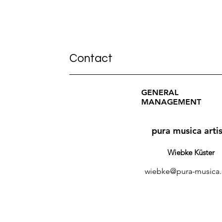
Contact
GENERAL
MANAGEMENT
pura musica artis
Wiebke Küster
wiebke@pur
a-musica