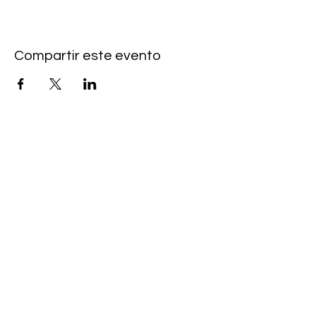
Compartir este evento
Contacto
MANAGEMENT
pura musica artists
wiebke@pur
a-musica.com
ENVÍA UN MENSAJE