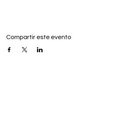
Compartir este evento
Contacto
MANAGEMENT
pura musica artists
wiebke@pur
a-musica.com