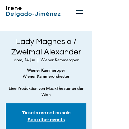
Irene
Delgado-Jiménez
Lady Magnesia /
Zweimal Alexander
dom, 14 jun
  |  
Wiener Kammeroper
Wiener Kammeroper
Wiener Kammerorchester
Eine Produktion von MusikTheater an der
Wien
Tickets are not on sale
See other events