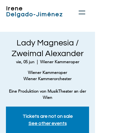
Irene
Delgado-Jiménez
Lady Magnesia /
Zweimal Alexander
vie, 05 jun
  |  
Wiener Kammeroper
Wiener Kammeroper
Wiener Kammerorchester
Eine Produktion von MusikTheater an der
Wien
Tickets are not on sale
See other events