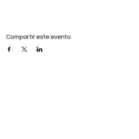
Compartir este evento
Contacto
MANAGEMENT
pura musica artists
wiebke@pur
a-musica.com