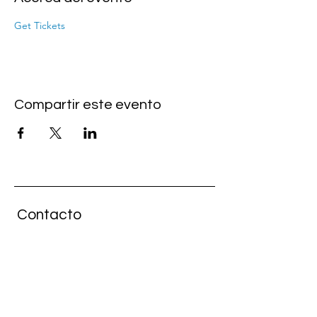
Get Tickets
Compartir este evento
Contacto
MANAGEMENT
pura musica artists
wiebke@pur
a-musica.com