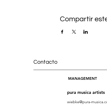
Compartir est
Contacto
MANAGEMENT
pura musica artists
wiebke@pur
a-musica.