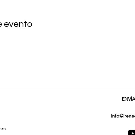
e evento
ENVÍ
info@iren
com